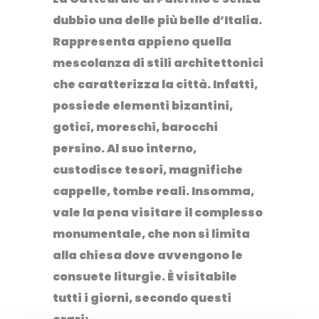
dubbio una delle più belle d’Italia.
Rappresenta appieno quella
mescolanza di stili architettonici
che caratterizza la città. Infatti,
possiede elementi bizantini,
gotici, moreschi, barocchi
persino.
Al suo interno,
custodisce
tesori
, magnifiche
cappelle
,
tombe reali
. Insomma,
vale la pena visitare il complesso
monumentale, che non si limita
alla chiesa dove avvengono le
consuete liturgie.
È visitabile
tutti i giorni, secondo questi