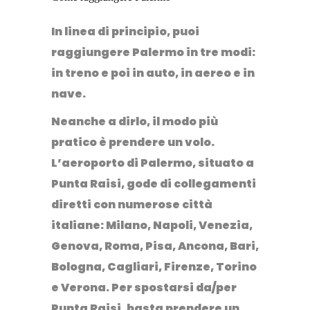
In linea di principio, puoi
raggiungere Palermo in tre modi:
in treno e poi in auto, in aereo e in
nave.
Neanche a dirlo, il modo più
pratico è prendere un
volo
.
L’aeroporto di Palermo, situato a
Punta Raisi,
gode di collegamenti
diretti con numerose città
italiane: Milano, Napoli, Venezia,
Genova, Roma, Pisa, Ancona, Bari,
Bologna, Cagliari, Firenze, Torino
e Verona.
Per spostarsi da/per
Punta Raisi, basta prendere un