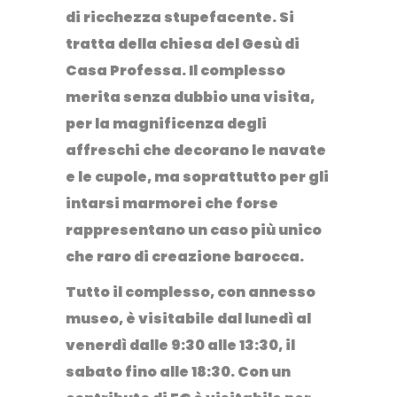
di ricchezza stupefacente. Si
tratta della c
hiesa del Gesù di
Casa Professa
. Il complesso
merita senza dubbio una visita,
per la magnificenza degli
affreschi
che decorano le navate
e le cupole, ma soprattutto per gli
intarsi marmorei
che forse
rappresentano un caso più unico
che raro di creazione barocca.
Tutto il complesso, con annesso
museo, è visitabile dal lunedì al
venerdì dalle 9:30 alle 13:30, il
sabato fino alle 18:30. Con un