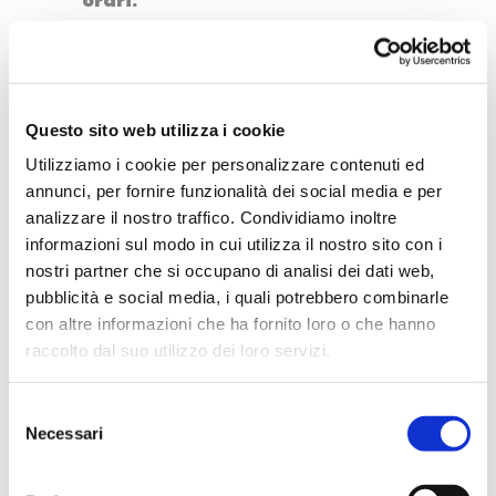
orari:
lunedì-venerdì 9:30 – 14:30;
sabato 9:30 – 18;
domenica 9 – 13.
Questo sito web utilizza i cookie
Presso il
ticket shop online
della
Utilizziamo i cookie per personalizzare contenuti ed
annunci, per fornire funzionalità dei social media e per
cattedrale, puoi acquistare i
analizzare il nostro traffico. Condividiamo inoltre
biglietti per la visita al
informazioni sul modo in cui utilizza il nostro sito con i
complesso.
nostri partner che si occupano di analisi dei dati web,
pubblicità e social media, i quali potrebbero combinarle
con altre informazioni che ha fornito loro o che hanno
Il Palazzo dei Normanni
raccolto dal suo utilizzo dei loro servizi.
Sai che a Palermo si trova il più
Selezione
antico palazzo reale d’Europa? Si
Necessari
del
tratta del
Palazzo dei Normanni
,
consenso
sede imperiale di Federico II e, in