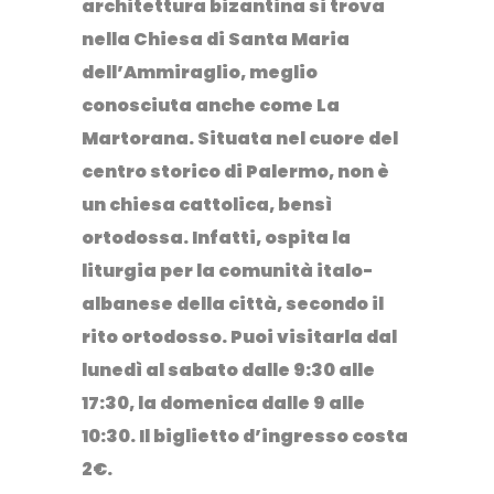
architettura bizantina si trova
nella Chiesa di Santa Maria
dell’Ammiraglio, meglio
conosciuta anche come
La
Martorana
.
Situata nel cuore del
centro storico di Palermo, non è
un chiesa cattolica, bensì
ortodossa
. Infatti, ospita la
liturgia per la comunità italo-
albanese della città, secondo il
rito ortodosso.
Puoi visitarla dal
lunedì al sabato dalle 9:30 alle
17:30, la domenica dalle 9 alle
10:30. Il biglietto d’ingresso costa
2€.