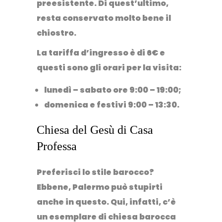
preesistente. Di quest’ultimo,
resta conservato molto bene il
chiostro
.
La tariffa d’ingresso è di 6€ e
questi sono gli orari per la visita:
lunedì – sabato ore 9:00 – 19:00;
domenica e festivi 9:00 – 13:30.
Chiesa del Gesù di Casa
Professa
Preferisci lo stile barocco?
Ebbene, Palermo può stupirti
anche in questo. Qui, infatti, c’è
un esemplare di chiesa barocca