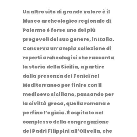
Un altro sito di grande valore è il
Museo archeologico regionale di
Palermo
è forse uno dei più
pregevoli del suo genere, in Italia.
Conserva un’ampia collezione di
reperti archeologici che racconta
la storia della Sicilia, a partire
dalla presenza dei Fenici nel
Mediterraneo per finire con il
medioevo siciliano, passando per
la civiltà greca, quella romana e
perfino l’egizia. È ospitato nel
complesso della congregazione
dei Padri Filippini all’Olivella, che