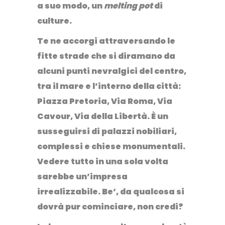
a suo modo, un
melting pot
di
culture.
Te ne accorgi attraversando le
fitte strade che si diramano da
alcuni punti nevralgici del centro,
tra il mare e l’interno della città:
Piazza Pretoria
, Via Roma, Via
Cavour, Via della Libertà.
È un
susseguirsi di
palazzi
nobiliari
,
complessi
e
chiese monumentali
.
Vedere tutto in una sola volta
sarebbe un’impresa
irrealizzabile.
Be’, da qualcosa si
dovrà pur cominciare, non credi?