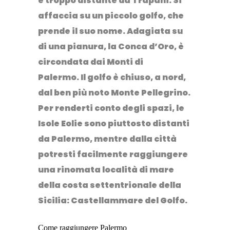
è troppo distante da Trapani.
Si
affaccia su un piccolo
golfo
, che
prende il suo nome. Adagiata su
di una pianura, la Conca d’Oro, è
circondata dai Monti di
Palermo.
Il golfo è chiuso, a nord,
dal ben più noto
Monte Pellegrino
.
Per renderti conto degli spazi, le
Isole Eolie sono piuttosto distanti
da Palermo, mentre dalla città
potresti facilmente raggiungere
una rinomata località di mare
della costa settentrionale della
Sicilia: Castellammare del Golfo.
Come raggiungere Palermo