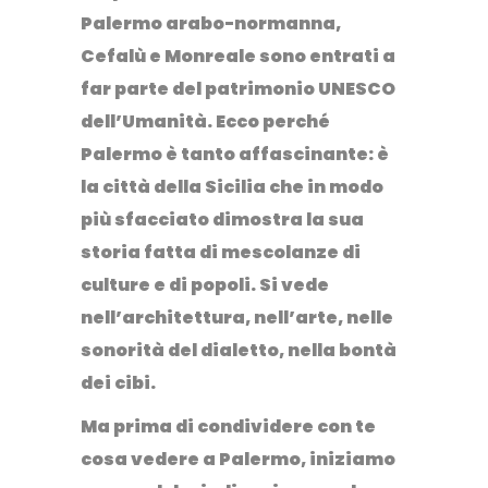
Palermo arabo-normanna,
Cefalù e Monreale
sono entrati a
far parte del patrimonio UNESCO
dell’Umanità.
Ecco perché
Palermo è tanto affascinante: è
la città della Sicilia che in modo
più sfacciato dimostra la sua
storia fatta di
mescolanze
di
culture e di popoli. Si vede
nell’architettura, nell’arte, nelle
sonorità del dialetto, nella bontà
dei cibi.
Ma prima di condividere con te
cosa vedere a Palermo, iniziamo