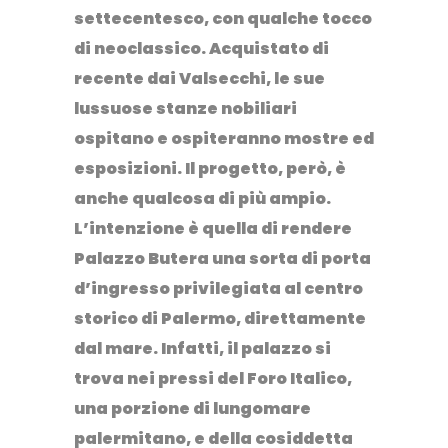
settecentesco, con qualche tocco
di neoclassico. Acquistato di
recente dai Valsecchi, le sue
lussuose stanze nobiliari
ospitano e ospiteranno
mostre
ed
esposizioni
. Il progetto, però, è
anche qualcosa di più ampio.
L’intenzione è quella di rendere
Palazzo Butera una sorta di porta
d’ingresso privilegiata al centro
storico di Palermo, direttamente
dal mare. Infatti, il palazzo si
trova nei pressi del
Foro Italico
,
una porzione di lungomare
palermitano, e della cosiddetta