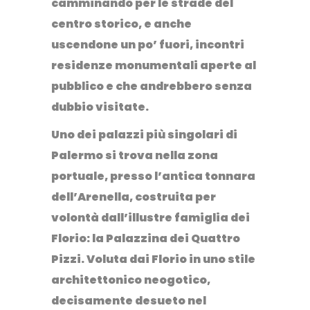
camminando per le strade del
centro storico, e anche
uscendone un po’ fuori, incontri
residenze monumentali aperte al
pubblico e che andrebbero senza
dubbio visitate.
Uno dei palazzi più singolari di
Palermo si trova nella zona
portuale, presso l’antica tonnara
dell’Arenella, costruita per
volontà dall’illustre
famiglia dei
Florio
: la
Palazzina dei Quattro
Pizzi
. Voluta dai Florio in uno stile
architettonico
neogotico
,
decisamente desueto nel