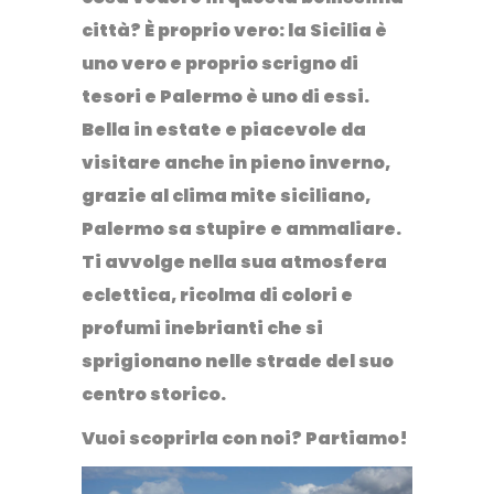
città?
È proprio vero: la
Sicilia
è
uno vero e proprio scrigno di
tesori e Palermo è uno di essi.
Bella in estate e piacevole da
visitare anche in pieno inverno,
grazie al clima mite siciliano,
Palermo sa stupire e ammaliare.
Ti avvolge nella sua atmosfera
eclettica, ricolma di
colori
e
profumi
inebrianti che si
sprigionano nelle strade del suo
centro storico.
Vuoi scoprirla con noi? Partiamo!