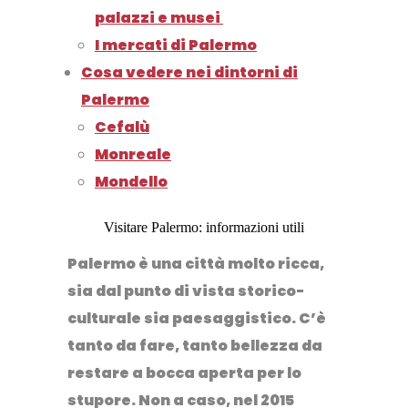
palazzi e musei
I mercati di Palermo
Cosa vedere nei dintorni di
Palermo
Cefalù
Monreale
Mondello
Visitare Palermo: informazioni utili
Palermo è una città molto ricca,
sia dal punto di vista storico-
culturale sia paesaggistico.
C’è
tanto da fare, tanto bellezza da
restare a bocca aperta per lo
stupore. Non a caso, nel 2015