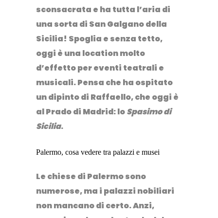
sconsacrata e ha tutta l’aria di
una sorta di San Galgano della
Sicilia! Spoglia e senza tetto,
oggi è una location molto
d’effetto per
eventi teatrali
e
musicali
. Pensa che ha ospitato
un dipinto di Raffaello, che oggi è
al Prado di Madrid: lo
Spasimo di
Sicilia
.
Palermo, cosa vedere tra palazzi e musei
Le chiese di Palermo sono
numerose, ma i palazzi nobiliari
non mancano di certo. Anzi,