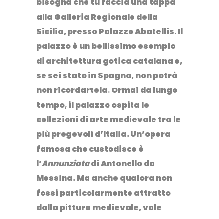
bisogna che tu faccia una tappa
alla
Galleria Regionale della
Sicilia
, presso Palazzo Abatellis.
Il
palazzo è un bellissimo esempio
di
architettura gotica catalana
e,
se sei stato in Spagna, non potrà
non ricordartela.
Ormai da lungo
tempo, il palazzo ospita le
collezioni di arte medievale tra le
più pregevoli d’Italia. Un’opera
famosa che custodisce è
l’
Annunziata
di Antonello da
Messina. Ma anche qualora non
fossi particolarmente attratto
dalla pittura medievale, vale