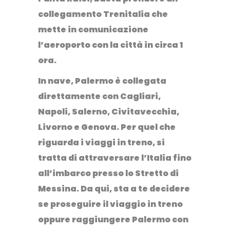
collegamento Trenitalia
che
mette in comunicazione
l’aeroporto con la città in circa 1
ora.
In
nave
, Palermo è collegata
direttamente con Cagliari,
Napoli, Salerno, Civitavecchia,
Livorno e Genova.
Per quel che
riguarda i viaggi in
treno
, si
tratta di attraversare l’Italia fino
all’imbarco presso lo Stretto di
Messina. Da qui, sta a te decidere
se proseguire il viaggio in treno
oppure raggiungere Palermo con