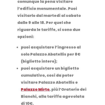
comunque la pena visitare
l’edificio monumentale.
Puoi
visitarlo dal martedì al sabato
dalle 9 alle 18.
Per quel che
riguarda le tariffe, ci sono due
opzioni:
puoi acquistare l’ingresso al
solo Palazzo Abatellis per 8€
(biglietto intero);
puoi acquistare un biglietto
cumulativo, così da poter
visitare Palazzo Abatellis e
Palazzo Mirto
, più l’Oratorio dei
Bianchi, alla tariffa agevolata
di 10€.