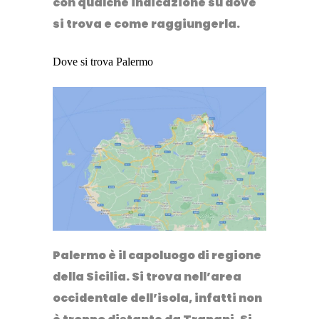
con qualche indicazione su
dove
si trova
e
come raggiungerla
.
Dove si trova Palermo
Palermo è il capoluogo di regione
della Sicilia. Si trova nell’
area
occidentale dell’isola
, infatti non