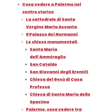
Cosa vedere a Palermo nel
centro storico
La cattedrale di Santa
Vergine Maria Assunta
Il Palazzo dei Normanni
Le chiese monumentali
Santa Maria
dell’Ammiraglio
San Cataldo
San Giovanni degli Eremiti
Chiesa del Gesù di Casa
Professa
Chiesa di Santa Maria dello
Spasimo
Palermo, cosa vedere tra