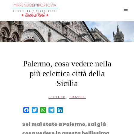
Palermo, cosa vedere nella
più eclettica città della
Sicilia
,
SICILIA
TRAVEL
Facebook
Twitter
WhatsApp
Telegram
LinkedIn
Sei mai stato a Palermo, sai già
cosa vedere in questa bellissima