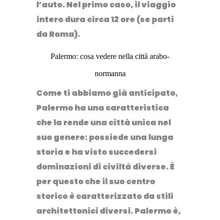
l’auto.
Nel primo caso, il viaggio
intero dura circa 12 ore (se parti
da Roma).
Palermo: cosa vedere nella città arabo-
normanna
Come ti abbiamo già anticipato,
Palermo ha una caratteristica
che la rende una città unica nel
suo genere: possiede una lunga
storia e ha visto succedersi
dominazioni di civiltà diverse
. È
per questo che il suo centro
storico è caratterizzato da stili
architettonici diversi. Palermo è,