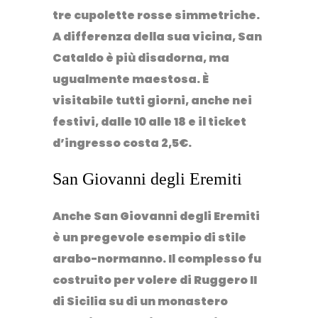
tre cupolette rosse simmetriche.
A differenza della sua vicina, San
Cataldo è più disadorna, ma
ugualmente maestosa. È
visitabile tutti giorni, anche nei
festivi, dalle 10 alle 18 e il ticket
d’ingresso costa 2,5€.
San Giovanni degli Eremiti
Anche
San Giovanni degli Eremiti
è un pregevole esempio di stile
arabo-normanno. Il complesso fu
costruito per volere di Ruggero II
di Sicilia su di un monastero