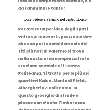
Indossa scarpe molto comode, c’è
da camminare tanto!
Cosa vedere a Palermo nel centro storico
Per avere un po’ idea degli spazi
entro cui muoverti, possiamo dire
che una parte considerevole dei
siti più noti di Palermo si trova
nella vasta area compresa tra la
stazione centrale e il Teatro
Politeama.
Si tratta per lo più dei
quartieri
Kalsa
,
Monte di Pietà
,
Albergheria
e
Politeama
.
In
questo groviglio di strade e
piazze non c’è che l’imbarazzo