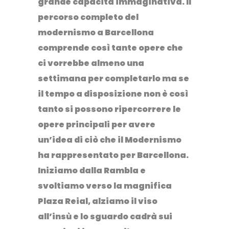
grande capacità immaginativa
. Il
percorso completo del
modernismo a Barcellona
comprende così tante opere che
ci vorrebbe almeno una
settimana per completarlo ma se
il tempo a disposizione non è così
tanto si possono ripercorrere le
opere principali per avere
un’idea di ciò che il Modernismo
ha rappresentato per Barcellona.
Iniziamo dalla Rambla e
svoltiamo verso la magnifica
Plaza Reial
, alziamo il viso
all’insù e lo sguardo cadrà sui