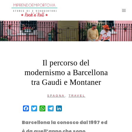
Il percorso del
modernismo a Barcellona
tra Gaudi e Montaner
,
SPAGNA
TRAVEL
Facebook
Twitter
WhatsApp
Telegram
LinkedIn
Barcellona la conosco dal 1997 ed
è da quell’anno che
sono