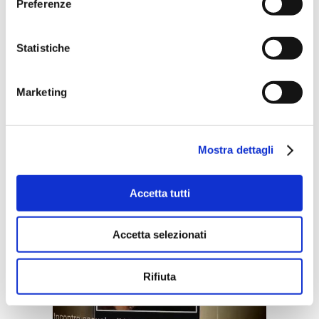
Preferenze
interni. Il solaio con archi
parabolici di diversa altezza dà
Statistiche
accesso ad un tetto a terrazza su
diversi livelli immortalato anche
Marketing
da Woody Allen in Vicky Cristina
Barcellona. A proposito di questo
film se volete ripercorrere tutte
Mostra dettagli
le location dell’opera alleniana
allora date un’occhio a questo
Accetta tutti
video:
Accetta selezionati
Viaggio a Barcellona di cinema (Parte
1): Vicky Cristina Barcelona (Woody
Rifiuta
Allen)