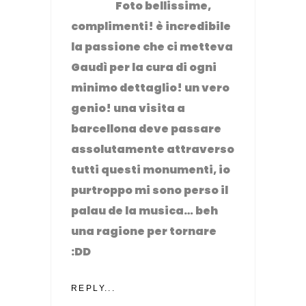
Foto bellissime,
complimenti! è incredibile
la passione che ci metteva
Gaudì per la cura di ogni
minimo dettaglio! un vero
genio! una visita a
barcellona deve passare
assolutamente attraverso
tutti questi monumenti, io
purtroppo mi sono perso il
palau de la musica… beh
una ragione per tornare
:DD
REPLY...