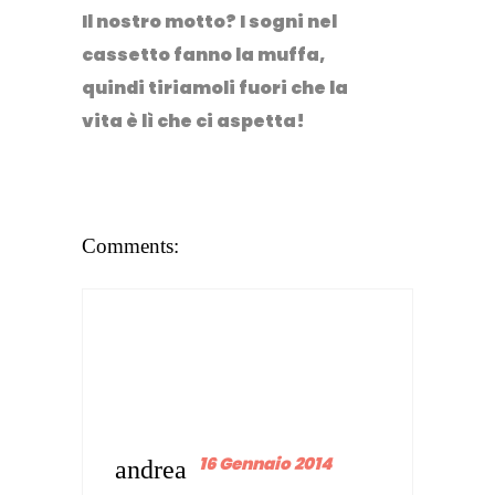
Il nostro motto? I sogni nel
cassetto fanno la muffa,
quindi tiriamoli fuori che la
vita è lì che ci aspetta!
Comments:
16 Gennaio 2014
andrea