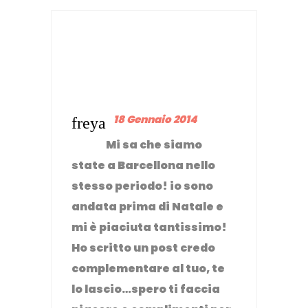
18 Gennaio 2014
freya
Mi sa che siamo
state a Barcellona nello
stesso periodo! io sono
andata prima di Natale e
mi è piaciuta tantissimo!
Ho scritto un post credo
complementare al tuo, te
lo lascio…spero ti faccia