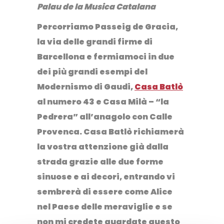
Palau de la Musica Catalana
Percorriamo Passeig de Gracia,
la via delle grandi firme di
Barcellona e fermiamoci in due
dei più grandi esempi del
Modernismo di Gaudi,
Casa Batlò
al numero 43 e Casa Milà – “
la
Pedrera”
all’anagolo con Calle
Provenca. Casa Batlò richiamerà
la vostra attenzione già dalla
strada grazie alle due forme
sinuose e ai decori, entrando vi
sembrerà di essere come Alice
nel Paese delle meraviglie e se
non mi credete guardate questo