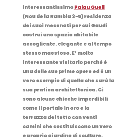
interessantissimo
Palau Guell
(Nou de la Rambla 3-5) residenza
dei suoi mecenati per cui Gaudì
costruì uno spazio abitabile
accogliente, elegante e al tempo
stesso maestoso. E’ molto
interessante visitarlo perchè
è
una delle sue prime opere
ed è un
vero esempio di quella che sarà la
sua pratica architettonica. Ci
sono alcune chicche imperdibili
come il portale in oro e la
terrazza del tetto con venti
camini che costituiscono un vero
e proprio giardino di sculture.