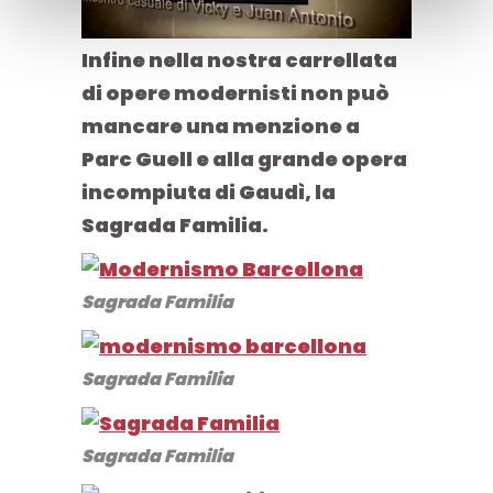
Infine nella nostra carrellata
di opere modernisti non può
mancare una menzione a
Parc Guell
e alla grande opera
incompiuta di Gaudì, la
Sagrada Familia
.
Sagrada Familia
Sagrada Familia
Sagrada Familia