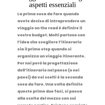
aspetti essenziali
La prima cosa da fare quando
avete deciso di intraprendere un
viaggio on the road è
definire il
vostro budget.
Molti partono con
l’idea che scegliere l’itinerario
sia il primo step quando si
organizza un viaggio itinerante.
Per noi però la
progettazione
dell’itinerario
nel paese (o nei
paesi) da voi scelti è la seconda
cosa da fare. Una volta definite
queste prime due fasi, si passa
alla
scelta del mezzo
con cui