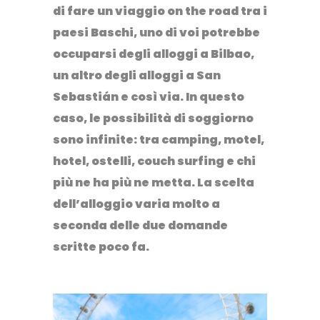
di fare un viaggio on the road tra i
paesi Baschi, uno di voi potrebbe
occuparsi degli alloggi a Bilbao,
un altro degli alloggi a San
Sebastián e così via. In questo
caso, le possibilità di soggiorno
sono infinite: tra camping, motel,
hotel, ostelli, couch surfing e chi
più ne ha più ne metta. La scelta
dell’alloggio varia molto a
seconda delle due domande
scritte poco fa.