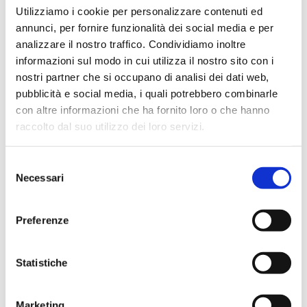
scaricato sul vostro cellulare
Utilizziamo i cookie per personalizzare contenuti ed
annunci, per fornire funzionalità dei social media e per
qualche applicazione utile per
analizzare il nostro traffico. Condividiamo inoltre
facilitare il tutto. Volete degli
informazioni sul modo in cui utilizza il nostro sito con i
esempi? Se adorate gli angoli
nostri partner che si occupano di analisi dei dati web,
nascosti delle città,
pubblicità e social media, i quali potrebbero combinarle
con altre informazioni che ha fornito loro o che hanno
Spottedbylocals
farà a caso
raccolto dal suo utilizzo dei loro servizi.
vostro grazie alle numerose
guide con suggerimenti sempre
Selezione
aggiornati dai locali. Se, come
Necessari
del
noi, siete amanti della cucina
consenso
locale e posticini particolari in cui
Preferenze
gustare piatti tipici, esistono
infinite app per mangiare come
Statistiche
un vero local in viaggio. Oppure,
se amate la vita notturna, vi
Marketing