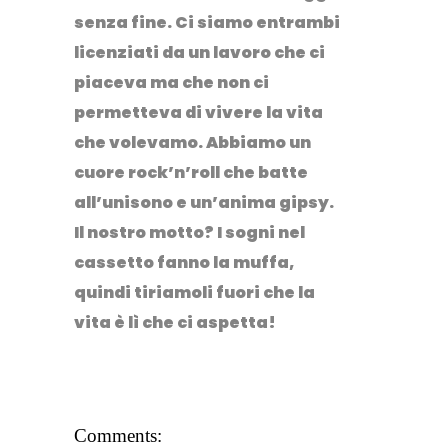
senza fine. Ci siamo entrambi
licenziati da un lavoro che ci
piaceva ma che non ci
permetteva di vivere la vita
che volevamo. Abbiamo un
cuore rock’n’roll che batte
all’unisono e un’anima gipsy.
Il nostro motto? I sogni nel
cassetto fanno la muffa,
quindi tiriamoli fuori che la
vita è lì che ci aspetta!
Comments: