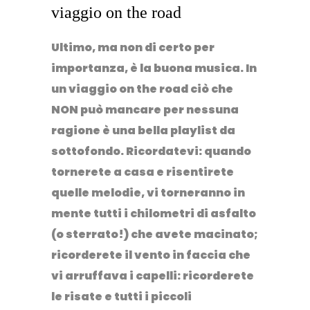
viaggio on the road
Ultimo, ma non di certo per
importanza, è
la buona musica
. In
un viaggio on the road ciò che
NON può mancare per nessuna
ragione è una bella playlist da
sottofondo. Ricordatevi: quando
tornerete a casa e risentirete
quelle melodie, vi torneranno in
mente tutti i chilometri di asfalto
(o sterrato!) che avete macinato;
ricorderete il vento in faccia che
vi arruffava i capelli: ricorderete
le risate e tutti i piccoli