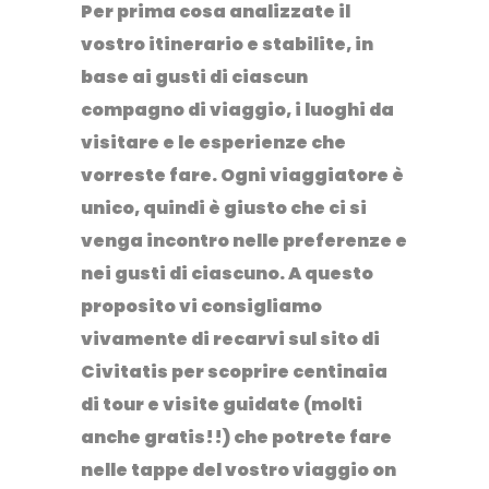
Per prima cosa analizzate il
vostro itinerario e stabilite, in
base ai gusti di ciascun
compagno di viaggio
, i luoghi da
visitare
e
le esperienze che
vorreste fare
. Ogni viaggiatore è
unico, quindi è giusto che ci si
venga incontro nelle preferenze e
nei gusti di ciascuno. A questo
proposito vi consigliamo
vivamente di recarvi sul sito di
Civitatis per scoprire centinaia
di tour e visite guidate (molti
anche gratis!!) che potrete fare
nelle tappe del vostro viaggio on