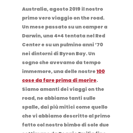
Australia, agosto 2019
il nostro
primo vero viaggio on the road
.
Un mese passato su un camper a
Darwin, una 4×4 tentata nel Red
Center e su un pulmino anni ’70
nei dintorni di Byron Bay. Un
sogno che avevamo da tempo
immemore, una delle nostre
100
cose da fare prima di morire
.
Siamo amanti dei viaggi on the
road, ne abbiamo tanti sulle
spalle, dai più mitici come quello
che vi abbiamo descritto al primo
fatto col nostro bimbo di sole due