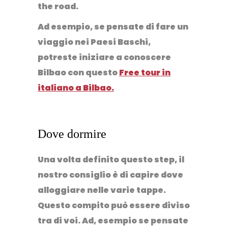
the road.
Ad esempio, se pensate di fare un
viaggio nei Paesi Baschi,
potreste iniziare a conoscere
Bilbao con questo
Free tour in
italiano
a Bilbao.
Dove dormire
Una volta definito questo step, il
nostro consiglio è di capire
dove
alloggiare nelle varie tappe
.
Questo compito può essere diviso
tra di voi. Ad, esempio se pensate