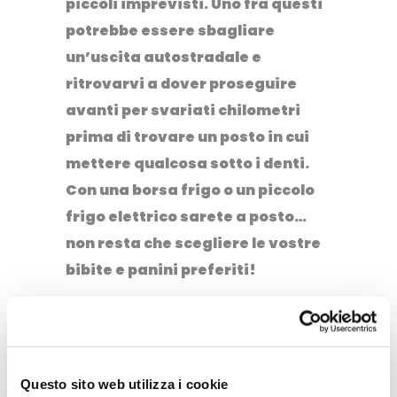
piccoli imprevisti. Uno fra questi
potrebbe essere sbagliare
un’uscita autostradale e
ritrovarvi a dover proseguire
avanti per svariati chilometri
prima di trovare un posto in cui
mettere qualcosa sotto i denti.
Con una borsa frigo o un piccolo
frigo elettrico sarete a posto…
non resta che scegliere le vostre
bibite e panini preferiti!
App utili da viaggio
Prima di partire per un viaggio on
the road, assicuratevi di aver
Questo sito web utilizza i cookie