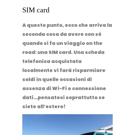
SIM card
A questo punto, ecco che arriva la
seconda cosa da avere con sé
quando si fa un viaggio on the
road: una
SIM card.
Una scheda
telefonica acquistata
localmente vi farà risparmiare
soldi in quelle occasioni di
assenza di Wi-Fi o connessione
dati…pensateci soprattutto se
siete all’estero!