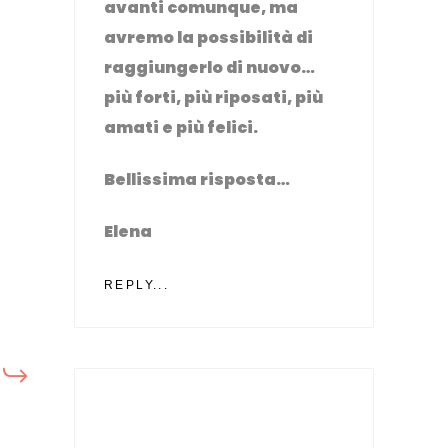
avanti comunque, ma
avremo la possibilità di
raggiungerlo di nuovo…
più forti, più riposati, più
amati e più felici.
Bellissima risposta…
Elena
REPLY...