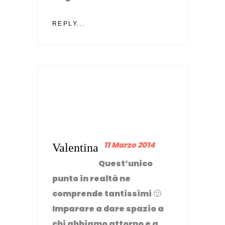
REPLY...
11 Marzo 2014
Valentina
Quest’unico
punto in realtà ne
comprende tantissimi 🙂
Imparare a dare spazio a
chi abbiamo attorno e a