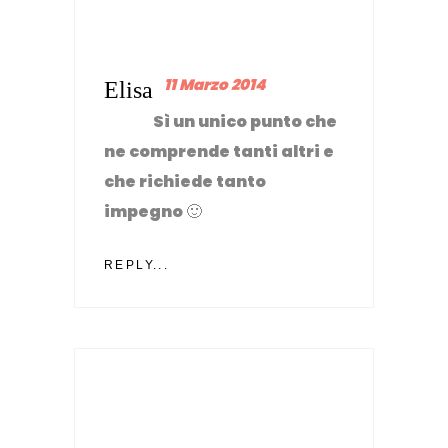
11 Marzo 2014
Elisa
Sì un unico punto che
ne comprende tanti altri e
che richiede tanto
impegno 🙂
REPLY...