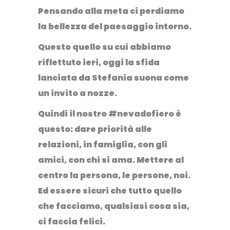
Pensando alla meta ci perdiamo
la bellezza del paesaggio intorno
.
Questo quello su cui abbiamo
riflettuto ieri, oggi la sfida
lanciata da Stefania suona come
un invito a nozze.
Quindi il nostro #nevadofiero è
questo: dare priorità alle
relazioni, in famiglia, con gli
amici, con chi si ama.
Mettere al
centro la persona, le persone, noi
.
Ed essere sicuri che tutto quello
che facciamo, qualsiasi cosa sia,
ci faccia felici.