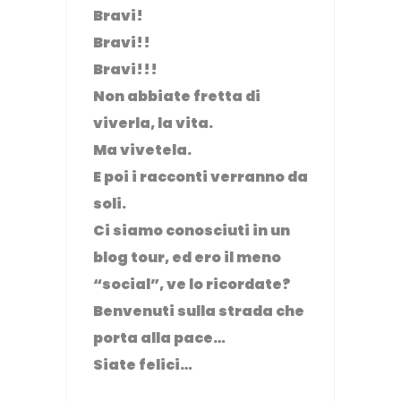
Bravi!
Bravi!!
Bravi!!!
Non abbiate fretta di
viverla, la vita.
Ma vivetela.
E poi i racconti verranno da
soli.
Ci siamo conosciuti in un
blog tour, ed ero il meno
“social”, ve lo ricordate?
Benvenuti sulla strada che
porta alla pace…
Siate felici…