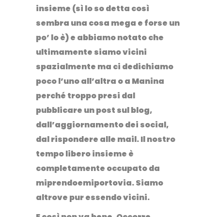
insieme (sì lo so detta così
sembra una cosa mega e forse un
po’ lo è) e abbiamo notato che
ultimamente siamo vicini
spazialmente ma ci dedichiamo
poco l’uno all’altra o a Manina
perché troppo presi dal
pubblicare un post sul blog,
dall’aggiornamento dei social,
dal rispondere alle mail. Il nostro
tempo libero insieme è
completamente occupato da
miprendoemiportovia.
Siamo
altrove pur essendo vicini
.
E così non va bene.
Occorre