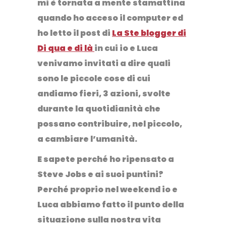
mi è tornata a mente stamattina
quando ho acceso il computer ed
ho letto il post di
La Ste blogger di
Di qua e di là
in cui io e Luca
venivamo invitati a dire quali
sono le piccole cose di cui
andiamo fieri, 3 azioni, svolte
durante la quotidianità che
possano contribuire, nel piccolo,
a cambiare l’umanità.
E sapete perché ho ripensato a
Steve Jobs e ai suoi puntini?
Perché proprio nel weekend io e
Luca abbiamo fatto il punto della
situazione sulla nostra vita