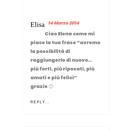
14 Marzo 2014
Elisa
Ciao Elena come mi
piace la tua frase “avremo
la possibilità di
raggiungerlo di nuovo…
più forti, più riposati, più
amati e più felici”
grazie 🙂
REPLY...