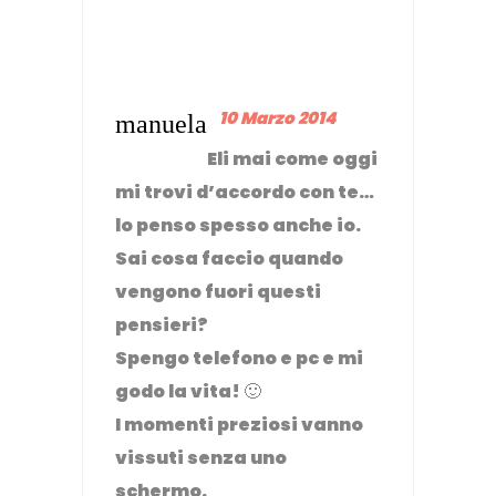
10 Marzo 2014
manuela
Eli mai come oggi
mi trovi d’accordo con te…
lo penso spesso anche io.
Sai cosa faccio quando
vengono fuori questi
pensieri?
Spengo telefono e pc e mi
godo la vita! 🙂
I momenti preziosi vanno
vissuti senza uno
schermo.