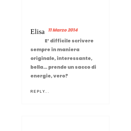
11 Marzo 2014
Elisa
E’ difficile scrivere
sempre in maniera
originale, interessante,
bella… prende un sacco di
energie, vero?
REPLY...