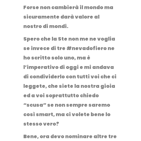
Forse non cambierà il mondo ma
sicuramente darà valore al
nostro di mondi.
Spero che la Ste non me ne voglia
se invece di tre #nevadofiero ne
ho scritto solo uno, ma è
l’imperativo di oggi e mi andava
di condividerlo con tutti voi che ci
leggete, che siete la nostra gioia
ed a voi soprattutto chiedo
“scusa” se non sempre saremo
così smart, ma ci volete bene lo
stesso vero?
Bene, ora devo nominare altre tre