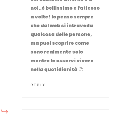
noi..è bellissimo e faticoso
a volte! Io penso sempre
che dal web si intraveda
qualcosa delle persone,
ma puoi scoprire come
sono realmente solo
mentre le osservi vivere
nella quotidianità 🙂
REPLY...