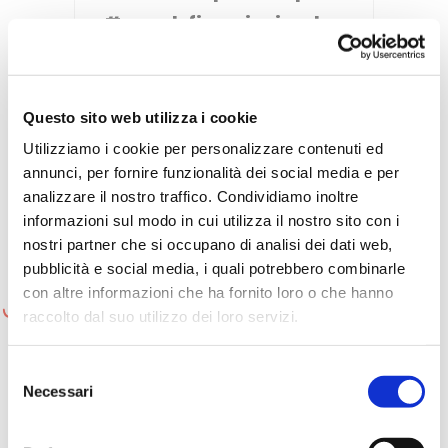
#nevadofiero ci coinvolge
un po’ tutti! Capisco
esattamente quello che
vuoi dire e lo condivido
Questo sito web utilizza i cookie
pienamente! Grazie per
Utilizziamo i cookie per personalizzare contenuti ed
questo bel post 🙂
annunci, per fornire funzionalità dei social media e per
analizzare il nostro traffico. Condividiamo inoltre
informazioni sul modo in cui utilizza il nostro sito con i
REPLY...
nostri partner che si occupano di analisi dei dati web,
pubblicità e social media, i quali potrebbero combinarle
con altre informazioni che ha fornito loro o che hanno
raccolto dal suo utilizzo dei loro servizi.
Selezione
Necessari
del
consenso