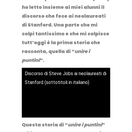
ho letto insieme ai miei alunni il
discorso che fece ai neolaureati
di Stanford. Una parte che mi
colpì tantissimo e che mi colpisce
tutt’oggi è la prima storia che
racconta, quella di “
unire i
puntini
“.
Discorso di Steve Jobs ai neolaureati di
Stanford (sottotitoli in italiano)
Questa storia di “
unire i puntini
”