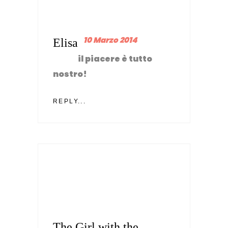
10 Marzo 2014
Elisa
il piacere è tutto
nostro!
REPLY...
The Girl with the