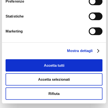
Preferenze
10 Marzo 2014
Elisa
grazie mi fa molto
Statistiche
piacere che ti piaccia!
Marketing
REPLY...
Mostra dettagli
Accetta tutti
Accetta selezionati
The Girl with the
Rifiuta
Suitcase