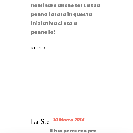
nominare anche te! La tua
penna fatata in questa
iniziativa ci sta a
pennello!
REPLY...
10 Marzo 2014
La Ste
Il tuo pensiero per