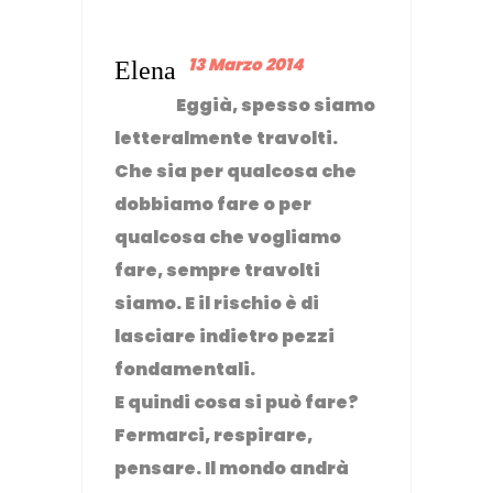
13 Marzo 2014
Elena
Eggià, spesso siamo
letteralmente travolti.
Che sia per qualcosa che
dobbiamo fare o per
qualcosa che vogliamo
fare, sempre travolti
siamo. E il rischio è di
lasciare indietro pezzi
fondamentali.
E quindi cosa si può fare?
Fermarci, respirare,
pensare. Il mondo andrà