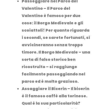
Passeggiare nel Parco del
Valentino
– Il Parco del
Valentino è famoso per due
cose: il
Borgo Medievale
e gli
scoiattoli! Per quanto riguarda
i secondi, se sarete fortunati, si
avvicineranno senza troppo
timore. Il Borgo Medievale – una
sorta di falso storico ben
ricostruito – si raggiunge
facilmente passeggiando nel
parco ed è molto grazioso.
Assaggiare il Bicerin
– Il bicerin
è il famoso caffè alla torinese.
Qual è la sua particolarità?