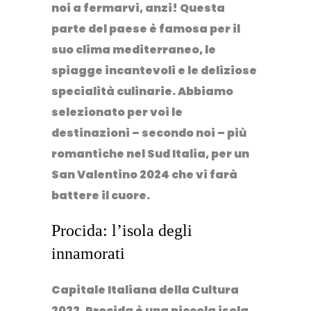
noi a fermarvi, anzi! Questa
parte del paese è famosa per il
suo
clima mediterraneo, le
spiagge incantevoli e le deliziose
specialità culinarie
. Abbiamo
selezionato per voi le
destinazioni – secondo noi – più
romantiche nel Sud Italia, per un
San Valentino 2024 che vi farà
battere il cuore.
Procida: l’isola degli
innamorati
Capitale Italiana della Cultura
2022
, Procida è una piccola isola