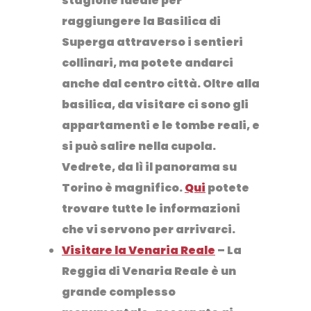
stagione ideale per
raggiungere la
Basilica di
Superga
attraverso i sentieri
collinari, ma potete andarci
anche dal centro città. Oltre alla
basilica, da visitare ci sono gli
appartamenti e le tombe reali, e
si può salire nella cupola.
Vedrete, da lì il panorama su
Torino è magnifico.
Qui
potete
trovare tutte le informazioni
che vi servono per arrivarci.
Visitare la Venaria Reale
– La
Reggia di Venaria Reale è un
grande complesso