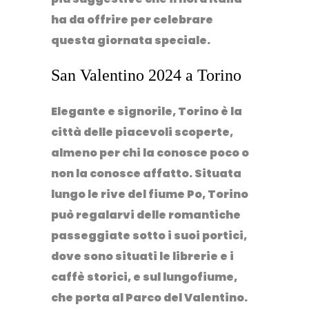
ha da offrire per celebrare
questa giornata speciale.
San Valentino 2024 a Torino
Elegante e signorile, Torino è la
città delle piacevoli scoperte,
almeno per chi la conosce poco o
non la conosce affatto. Situata
lungo le rive del
fiume Po
, Torino
può regalarvi delle romantiche
passeggiate sotto i suoi portici,
dove sono situati le librerie e i
caffè storici, e sul lungofiume,
che porta al Parco del Valentino.