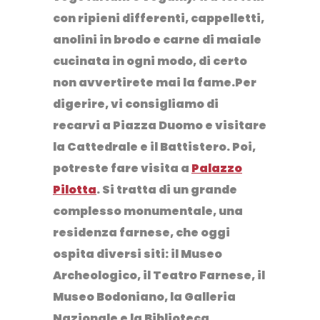
con ripieni differenti, cappelletti,
anolini in brodo e carne di maiale
cucinata in ogni modo, di certo
non avvertirete mai la fame.Per
digerire, vi consigliamo di
recarvi a Piazza Duomo e visitare
la
Cattedrale
e il
Battistero
. Poi,
potreste fare visita a
Palazzo
Pilotta
. Si tratta di un grande
complesso monumentale, una
residenza farnese, che oggi
ospita diversi siti: il Museo
Archeologico, il Teatro Farnese, il
Museo Bodoniano, la Galleria
Nazionale e la Biblioteca