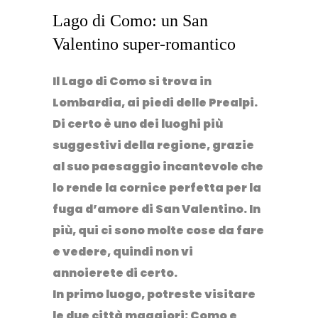
Lago di Como: un San
Valentino super-romantico
Il Lago di Como si trova in
Lombardia, ai piedi delle Prealpi.
Di certo è uno dei luoghi più
suggestivi della regione, grazie
al suo paesaggio incantevole che
lo rende la cornice perfetta per la
fuga d’amore di San Valentino. In
più, qui ci sono molte cose da fare
e vedere, quindi non vi
annoierete di certo.
In primo luogo, potreste visitare
le due città maggiori:
Como
e