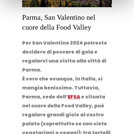
Parma, San Valentino nel
cuore della Food Valley
Per San Valentino 2024 potreste
decidere di
peccare di gola
e
regalarvi una visita alla città di
Parma.
È vero che ovunque, in Italia, si
mangia benissimo. Tuttavia,
Parma, sede dell’
EFSA
e situata
nel cuore della Food Valley, può
regalare grandi gioie al vostro
palato (soprattutto se non siete
vegetariani o vegani): tra tortelli