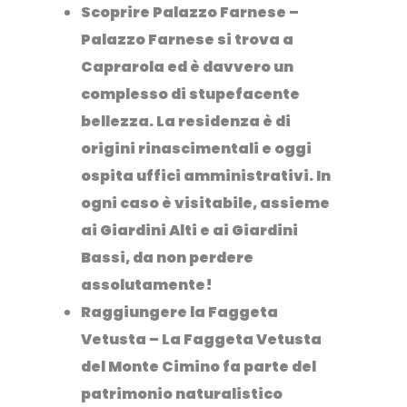
Scoprire Palazzo Farnese
–
Palazzo Farnese si trova a
Caprarola
ed è davvero un
complesso di stupefacente
bellezza. La residenza è di
origini rinascimentali e oggi
ospita uffici amministrativi. In
ogni caso è visitabile, assieme
ai
Giardini Alti
e ai
Giardini
Bassi
, da non perdere
assolutamente!
Raggiungere la Faggeta
Vetusta
– La Faggeta Vetusta
del Monte Cimino fa parte del
patrimonio naturalistico