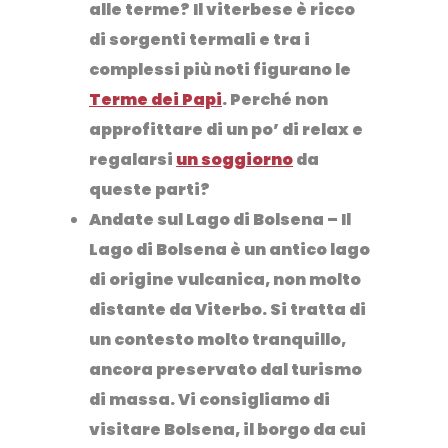
alle terme? Il viterbese è ricco
di sorgenti termali e tra i
complessi più noti figurano le
Terme dei Papi
. Perché non
approfittare di un po’ di relax e
regalarsi
un soggiorno
da
queste parti?
Andate sul Lago di Bolsena
– Il
Lago di Bolsena è un antico lago
di origine vulcanica, non molto
distante da Viterbo. Si tratta di
un contesto molto tranquillo,
ancora preservato dal turismo
di massa. Vi consigliamo di
visitare
Bolsena
, il borgo da cui