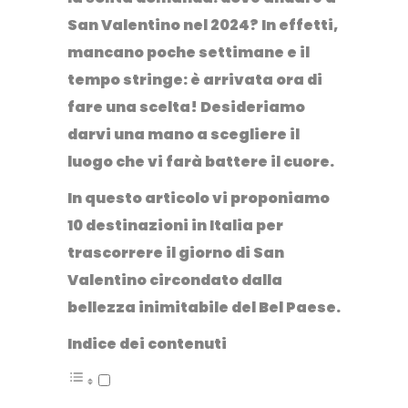
San Valentino nel 2024
? In effetti,
mancano poche settimane e il
tempo stringe: è arrivata ora di
fare una scelta! Desideriamo
darvi una mano a scegliere il
luogo che vi farà battere il cuore.
In questo articolo vi proponiamo
10 destinazioni in Italia
per
trascorrere il giorno di San
Valentino circondato dalla
bellezza inimitabile del Bel Paese.
Indice dei contenuti