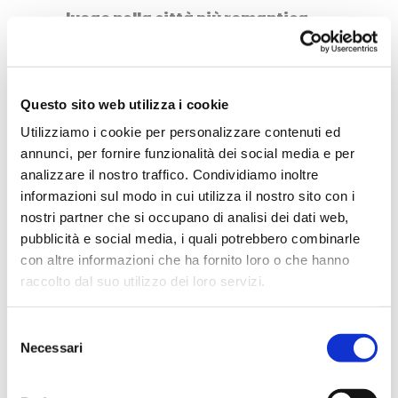
luogo nella città più romantica
d’Italia. Nel weekend di San
Valentino, la città dedica
numerosi eventi alla festa
Questo sito web utilizza i cookie
dell’amore. Tutto, infatti, è
Utilizziamo i cookie per personalizzare contenuti ed
dedicato a coloro che si
annunci, per fornire funzionalità dei social media e per
analizzare il nostro traffico. Condividiamo inoltre
amano.
Piazza dei Signori
, il
informazioni sul modo in cui utilizza il nostro sito con i
lungadige
,
Piazza Bra
, il
Cortile
nostri partner che si occupano di analisi dei dati web,
del Mercato Vecchio
e del
pubblicità e social media, i quali potrebbero combinarle
Tribunale
diventano lo scenario
con altre informazioni che ha fornito loro o che hanno
raccolto dal suo utilizzo dei loro servizi.
prediletto per concerti,
rappresentazioni teatrali e
Selezione
presentazioni di libri. E nelle
Necessari
del
strade del centro storico, i
consenso
ristoranti dedicano
menù a tema
,