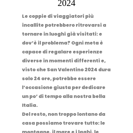
2024
Le coppie di viaggiatori più
incallite potrebbero ritrovarsi a
tornare in luoghi già visitati: e
dov’è il problema? Ogni meta è
capace di regalare esperienze
diverse in momenti differenti e,
visto che
San Valentino 2024
dura
solo 24 ore, potrebbe essere
l’occasione giusta per dedicare
un po’ di tempo alla nostra bella
Italia.
Del resto, non troppo lontano da
casa possiamo trovare tutto: le
montagne
, il
mare
e i
laghi
, le