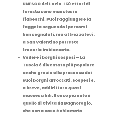
UNESCO
del Lazio. I 50 ettari di
foresta sono maestosi e
fiabeschi. Puoi raggiungere la
faggeta seguendo i percorsi
ben segnalati, ma attrezzatevi:
a San Valentino potreste
trovarla imbiancata.
Vedere i borghi sospesi
– La
Tuscia è diventata più popolare
anche grazie alla presenza dei
suoi borghi arroccati, sospesi e,
a breve, addirittura quasi
inaccessibili. Il caso più noto è
quello di
Civita da Bagnoregio
,
che non a caso è chiamata