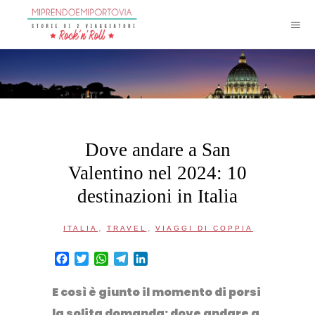
Dove andare a San
Valentino nel 2024: 10
destinazioni in Italia
,
,
ITALIA
TRAVEL
VIAGGI DI COPPIA
Facebook
Twitter
WhatsApp
Telegram
LinkedIn
E così è giunto il momento di porsi
la solita domanda:
dove andare a