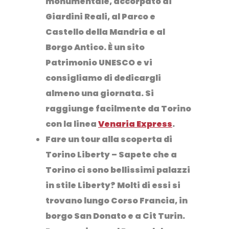
monumentale, accorpato ai
Giardini Reali
, al
Parco e
Castello della Mandria
e al
Borgo Antico
. È un sito
Patrimonio UNESCO e vi
consigliamo di dedicargli
almeno una giornata. Si
raggiunge facilmente da Torino
con la linea
Venaria Express
.
Fare un tour alla scoperta di
Torino Liberty
– Sapete che a
Torino ci sono bellissimi palazzi
in stile Liberty? Molti di essi si
trovano lungo
Corso Francia,
in
borgo San Donato
e a
Cit Turin.