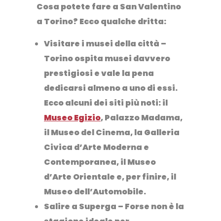
Cosa potete fare a San Valentino
a Torino? Ecco qualche dritta:
Visitare i musei della città
–
Torino ospita musei davvero
prestigiosi e vale la pena
dedicarsi almeno a uno di essi.
Ecco alcuni dei siti più noti: il
Museo Egizio
,
Palazzo Madama
,
il
Museo del Cinema
, la
Galleria
Civica d’Arte Moderna e
Contemporanea
, il
Museo
d’Arte Orientale
e, per finire, il
Museo dell’Automobile.
Salire a Superga
– Forse non è la