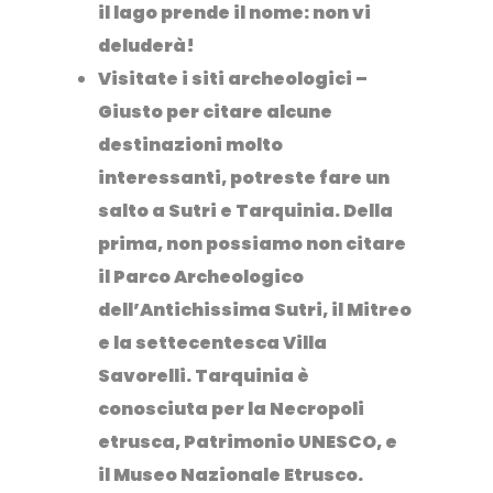
il lago prende il nome: non vi
deluderà!
Visitate i siti archeologici
–
Giusto per citare alcune
destinazioni molto
interessanti, potreste fare un
salto a
Sutri
e
Tarquinia
. Della
prima, non possiamo non citare
il Parco Archeologico
dell’Antichissima Sutri, il Mitreo
e la settecentesca Villa
Savorelli. Tarquinia è
conosciuta per la
Necropoli
etrusca
, Patrimonio UNESCO, e
il Museo Nazionale Etrusco.