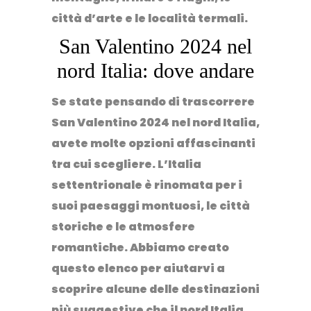
città d’arte
e le
località termali
.
San Valentino 2024 nel
nord Italia: dove andare
Se state pensando di trascorrere
San Valentino 2024 nel nord Italia,
avete molte opzioni affascinanti
tra cui scegliere. L’Italia
settentrionale è rinomata per i
suoi
paesaggi montuosi, le città
storiche e le atmosfere
romantiche
. Abbiamo creato
questo elenco per aiutarvi a
scoprire alcune delle destinazioni
più suggestive che il nord Italia