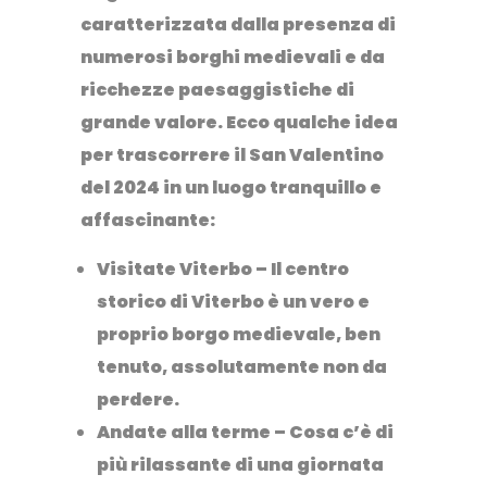
caratterizzata dalla presenza di
numerosi
borghi medievali
e da
ricchezze paesaggistiche di
grande valore. Ecco qualche idea
per trascorrere il San Valentino
del 2024 in un luogo tranquillo e
affascinante:
Visitate Viterbo
– Il centro
storico di Viterbo è un vero e
proprio borgo medievale, ben
tenuto, assolutamente non da
perdere.
Andate alla terme
– Cosa c’è di
più rilassante di una giornata