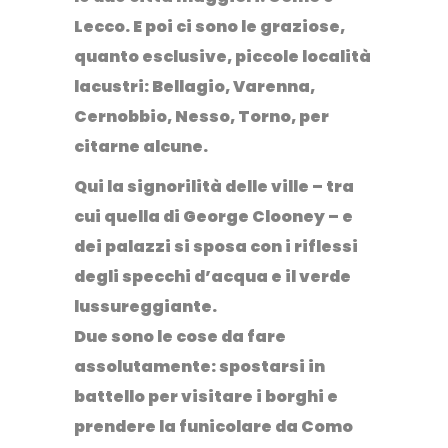
Lecco
. E poi ci sono le graziose,
quanto esclusive, piccole località
lacustri:
Bellagio
,
Varenna
,
Cernobbio
,
Nesso
,
Torno
, per
citarne alcune.
Qui la signorilità delle ville – tra
cui quella di George Clooney – e
dei palazzi si sposa con i riflessi
degli specchi d’acqua e il verde
lussureggiante.
Due sono le cose da fare
assolutamente: spostarsi in
battello
per visitare i borghi e
prendere la
funicolare
da Como