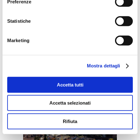
Preferenze
pensati per celebrare il
sentimento condiviso dagli
Statistiche
innamorati e anche la tradizione
culinaria veronese.
Marketing
Insomma, San Valentino è
l’occasione giusta per
festeggiare e
scoprire Verona
,
Mostra dettagli
una città tra le più belle d’Italia.
Accetta tutti
Accetta selezionati
Rifiuta