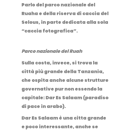
Parlo del
parco nazionale del
Ruaha
e della
riserva di caccia del
Selous
, in parte dedicata alla sola
“caccia fotografica”.
Parco nazionale del Ruah
Sulla costa, invece, si trova la
città più grande della Tanzania,
che ospita anche alcune strutture
governative pur non essendo la
capitale: Dar Es Salaam (paradiso
di pace in arabo).
Dar Es Salaam
è una citta grande
e poco interessante, anche se