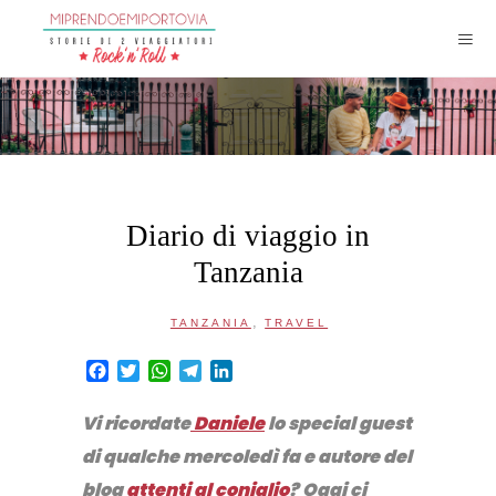
Diario di viaggio in
Tanzania
,
TANZANIA
TRAVEL
Facebook
Twitter
WhatsApp
Telegram
LinkedIn
Vi ricordate
Daniele
lo special guest
di qualche mercoledì fa e autore del
blog
attenti al coniglio
? Oggi ci