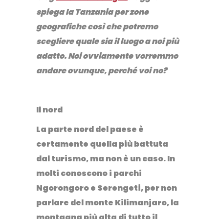
spiega la Tanzania per zone
geografiche così che potremo
scegliere quale sia il luogo a noi più
adatto. Noi ovviamente vorremmo
andare ovunque, perché voi no?
Il nord
La parte nord del paese è
certamente
quella più battuta
dal turismo,
ma non è un caso. In
molti conoscono i parchi
Ngorongoro e Serengeti
, per non
parlare del
monte Kilimanjaro
, la
montagna più alta di tutto il