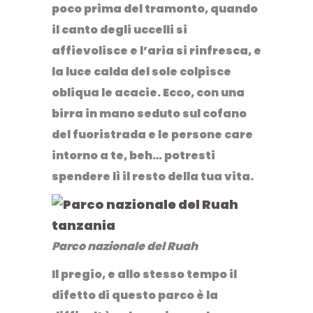
poco prima del tramonto, quando
il canto degli uccelli si
affievolisce e l’aria si rinfresca, e
la luce calda del sole colpisce
obliqua le acacie. Ecco, con una
birra in mano seduto sul cofano
del fuoristrada e le persone care
intorno a te, beh… potresti
spendere lì il resto della tua vita.
Parco nazionale del Ruah
Il pregio, e allo stesso tempo il
difetto di questo parco è la