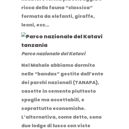
ricca della fauna “classica”
formata da elefanti, giraffe,
leoni, ecc…
Parco nazionale del Katavi
Nel Mahale abbiamo dormito
nelle “
bandas
” gestite dall’ente
dei parchi nazionali (TANAPA),
casette in cemento piuttosto
spoglie ma accettabili, e
soprattutto economiche.
L’alternativa, come detto, sono
due lodge di lusso con viste