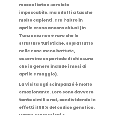
mozzafiato e servizio
impeccabile, ma adatti a tasche
molto capienti. Tra l’altro in
aprile erano ancora chiusi (in
Tanzania non è raro che le
strutture turistiche, soprattutto
nelle zone meno battute,
osservino un periodo di chiusura
che in genere include i mesi di
aprile e maggio).
La visita agli scimpanzé è molto
emozionante. Loro sono davvero
tanto simili a noi, condividendo in
effetti il 98% del codice genetico.