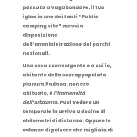
passata a vagabondare, il tuo
igloo in uno dei tanti “
Public
camping site
” messi a
disposizione
dell’amministrazione dei parchi
nazionali.
Una cosa sconvolgente e a cui io,
abitante della sovrappopolata
pianura Padana, non ero
abituato, è
l’immensità
dell’orizzonte
. Puoi vedere un
temporale in arrivo a decine di
chilometri di distanza. Oppure le
colonne di polvere che migliaia di