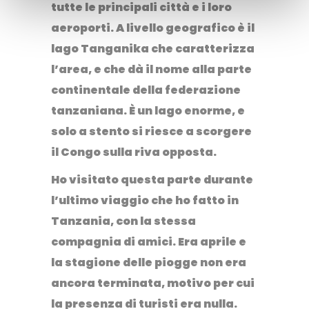
tutte le principali città e i loro
aeroporti
. A livello geografico è il
lago Tanganika
che caratterizza
l’area, e che dà il nome alla parte
continentale della federazione
tanzaniana. È un lago enorme, e
solo a stento si riesce a scorgere
il Congo sulla riva opposta.
Ho visitato questa parte durante
l’ultimo viaggio che ho fatto in
Tanzania, con la stessa
compagnia di amici. Era aprile e
la stagione delle piogge non era
ancora terminata, motivo per cui
la presenza di turisti era nulla.