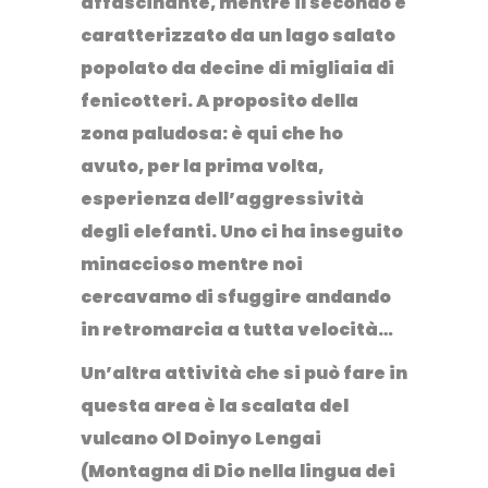
affascinante, mentre il secondo è
caratterizzato da un lago salato
popolato da decine di migliaia di
fenicotteri. A proposito della
zona paludosa: è qui che ho
avuto, per la prima volta,
esperienza dell’aggressività
degli elefanti. Uno ci ha inseguito
minaccioso mentre noi
cercavamo di sfuggire andando
in retromarcia a tutta velocità…
Un’altra attività che si può fare in
questa area è la scalata del
vulcano Ol Doinyo Lengai
(Montagna di Dio nella lingua dei