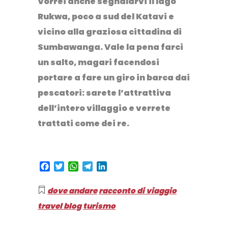
Vorrei anche segnalarvi il
lago
Rukwa
, poco a sud del Katavi e
vicino alla graziosa cittadina di
Sumbawanga. Vale la pena farci
un salto, magari facendosi
portare a fare un giro in barca dai
pescatori: sarete l’attrattiva
dell’intero villaggio e verrete
trattati come dei re.
Facebook
Twitter
WhatsApp
Telegram
LinkedIn
dove andare
racconto di viaggio
travel blog
turismo