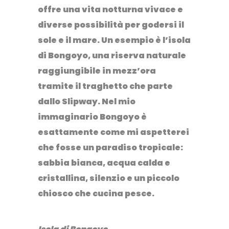
offre una vita notturna vivace e
diverse possibilità per godersi il
sole e il mare. Un esempio è l’isola
di Bongoyo, una riserva naturale
raggiungibile in mezz’ora
tramite il traghetto che parte
dallo Slipway. Nel mio
immaginario Bongoyo è
esattamente come mi aspetterei
che fosse un paradiso tropicale:
sabbia bianca, acqua calda e
cristallina, silenzio e un piccolo
chiosco che cucina pesce.