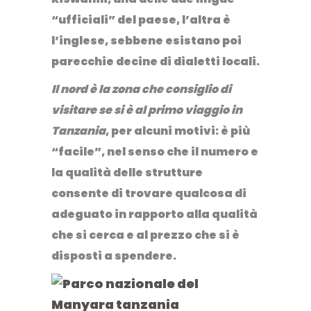
“ufficiali” del paese, l’altra è
l’inglese, sebbene esistano poi
parecchie decine di dialetti locali.
Il nord è la zona che consiglio di
visitare se si è al primo viaggio in
Tanzania
, per alcuni motivi: è più
“facile”, nel senso che il numero e
la qualità delle strutture
consente di trovare qualcosa di
adeguato in rapporto alla qualità
che si cerca e al prezzo che si è
disposti a spendere.