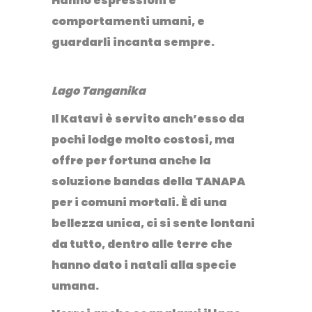
Hanno espressioni e
comportamenti umani, e
guardarli incanta sempre.
Lago Tanganika
Il
Katavi
è servito anch’esso da
pochi lodge molto costosi, ma
offre per fortuna anche la
soluzione bandas della TANAPA
per i comuni mortali. È di una
bellezza unica, ci si sente lontani
da tutto, dentro alle terre che
hanno dato i natali alla specie
umana.