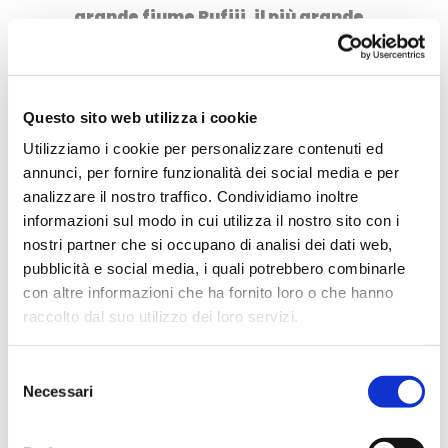
grande fiume Rufiji, il più grande
del paese. All’interno dell’area
protetta esso forma una infinità
di canali e laghi, la cui
Questo sito web utilizza i cookie
dimensione varia enormemente
Utilizziamo i cookie per personalizzare contenuti ed
tra la stagione umida (più o meno
annunci, per fornire funzionalità dei social media e per
il nostro inverno) e quella secca
analizzare il nostro traffico. Condividiamo inoltre
informazioni sul modo in cui utilizza il nostro sito con i
(la nostra estate). La presenza
nostri partner che si occupano di analisi dei dati web,
massiccia dell’acqua conferisce
pubblicità e social media, i quali potrebbero combinarle
sì un fascino particolare alle
con altre informazioni che ha fornito loro o che hanno
escursioni in auto, ma la vera
raccolto dal suo utilizzo dei loro servizi.
essenza del Selous la si coglie
Selezione
navigandone i canali. Ho trovato
Necessari
del
molto divertente la pesca al
consenso
pesce tigre, un parente più