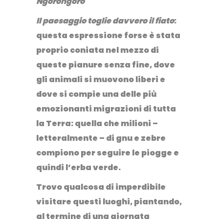
Ngorongoro
Il paesaggio toglie davvero il fiato
:
questa espressione forse è stata
proprio coniata nel mezzo di
queste pianure senza fine, dove
gli animali si muovono liberi e
dove si compie una delle più
emozionanti migrazioni di tutta
la Terra: quella che milioni –
letteralmente – di gnu e zebre
compiono per seguire le piogge e
quindi l’erba verde.
Trovo qualcosa di imperdibile
visitare questi luoghi, piantando,
al termine di una giornata