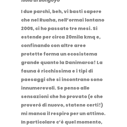
Isola di Bongoyo
I due parchi, beh, vi basti sapere
che nel Ruaha, nell’ormai lontano
2005, ci ho passato tre mesi. Si
estende per circa 20mila kmq e,
confinando con altre aree
protette forma un ecosistema
grande quanto la Danimarca! La
fauna è ricchissima e i tipi di
paesaggi che si incontrano sono
innumerevoli. Se penso alle
sensazioni che ho provato (e che
proverò di nuovo, statene certi!)
mi manca il respiro per un attimo.
In particolare c’è quel momento,