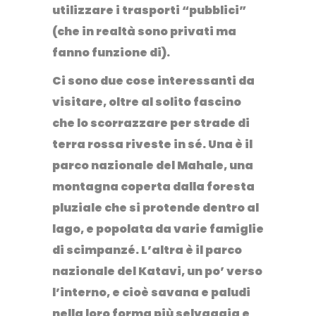
utilizzare i trasporti “pubblici”
(che in realtà sono privati ma
fanno funzione di).
Ci sono due cose interessanti da
visitare, oltre al solito fascino
che lo scorrazzare per strade di
terra rossa riveste in sé. Una è il
parco nazionale del Mahale
, una
montagna coperta dalla foresta
pluziale che si protende dentro al
lago, e popolata da varie famiglie
di scimpanzé. L’altra è il parco
nazionale del Katavi, un po’ verso
l’interno, e cioè savana e paludi
nella loro forma più selvaggia e