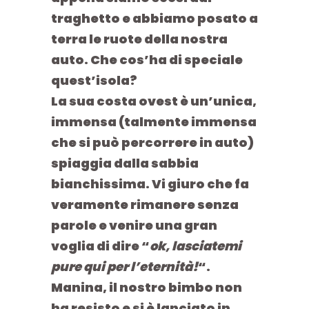
traghetto e abbiamo posato a
terra le ruote della nostra
auto. Che cos’ha di speciale
quest’isola?
La sua costa ovest è un’unica
,
immensa (talmente immensa
che si può percorrere in auto)
spiaggia dalla sabbia
bianchissima. Vi giuro che fa
veramente rimanere senza
parole e venire una gran
voglia di dire “
ok, lasciatemi
pure qui per l’eternità!
“.
Manina, il nostro bimbo non
ha resisto e si è lanciato in