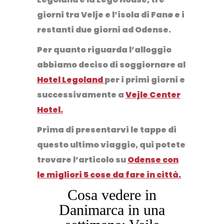
giorni tra Velje e l’isola di Fanø e i
restanti due giorni ad Odense.
Per quanto riguarda l’alloggio
abbiamo deciso di soggiornare al
Hotel Legoland
per i primi giorni e
successivamente a
Vejle Center
Hotel.
Prima di presentarvi le tappe di
questo ultimo viaggio, qui potete
trovare l’articolo su
Odense con
le migliori 5 cose da fare in città.
Cosa vedere in
Danimarca in una