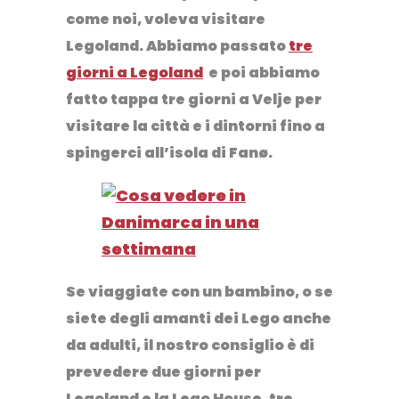
come noi, voleva visitare
Legoland. Abbiamo passato
tre
giorni a Legoland
e poi abbiamo
fatto tappa tre giorni a Velje per
visitare la città e i dintorni fino a
spingerci all’isola di Fanø.
Se viaggiate con un bambino, o se
siete degli amanti dei Lego anche
da adulti, il nostro consiglio è di
prevedere due giorni per
Legoland e la Lego House, tre