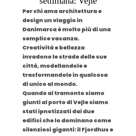
settimana: Vejle
Per chi ama architettura e
design un viaggio in
Danimarca è molto più di una
semplice vacanza.
Creatività e bellezza
invadono le strade delle sue
città, modellandole e
trasformandole in qualcosa
di unico al mondo.
Quando al tramonto siamo
giunti al
porto di Vejle
siamo
stati ipnotizzati dai due
edifici che lo dominano come
silenziosi giganti:
il Fjordhus e