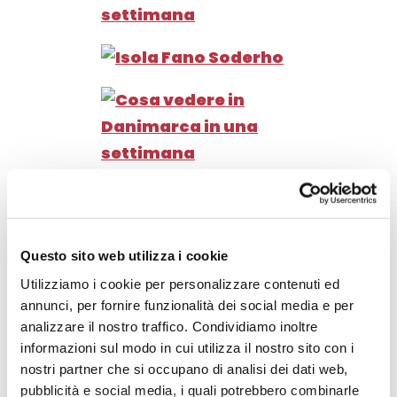
All’improvviso c’è sembrato
di entrare in una favola di
Hans Christian Andersen
Questo sito web utilizza i cookie
tanta è la magia che emana in
Utilizziamo i cookie per personalizzare contenuti ed
ogni suo angolo.
annunci, per fornire funzionalità dei social media e per
analizzare il nostro traffico. Condividiamo inoltre
informazioni sul modo in cui utilizza il nostro sito con i
Ristorante consigliato:
nostri partner che si occupano di analisi dei dati web,
Fajancen
pubblicità e social media, i quali potrebbero combinarle