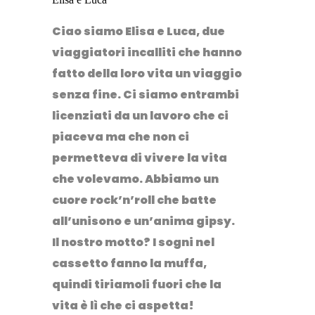
Ciao siamo Elisa e Luca, due
viaggiatori incalliti che hanno
fatto della loro vita un viaggio
senza fine. Ci siamo entrambi
licenziati da un lavoro che ci
piaceva ma che non ci
permetteva di vivere la vita
che volevamo. Abbiamo un
cuore rock’n’roll che batte
all’unisono e un’anima gipsy.
Il nostro motto? I sogni nel
cassetto fanno la muffa,
quindi tiriamoli fuori che la
vita è lì che ci aspetta!