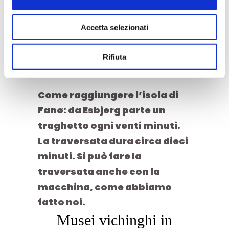
artigianale non può mancare
una sosta a
Fanø Bryghus
per
Accetta selezionati
un tasting e un fish & chips nel
food truck che staziona ogni
Rifiuta
giorno nel loro cortile.
Come raggiungere l’isola di
Fanø
: da Esbjerg parte un
traghetto ogni venti minuti.
La traversata dura circa dieci
minuti. Si può fare la
traversata anche con la
macchina, come abbiamo
fatto noi.
Musei vichinghi in