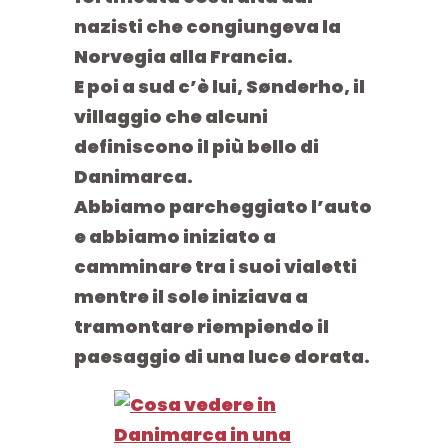
nazisti che congiungeva la
Norvegia alla Francia.
E poi a sud c’è lui,
Sønderho
,
il
villaggio che alcuni
definiscono il più bello di
Danimarca
.
Abbiamo parcheggiato l’auto
e abbiamo iniziato a
camminare tra i suoi vialetti
mentre il sole iniziava a
tramontare riempiendo il
paesaggio di una luce dorata.