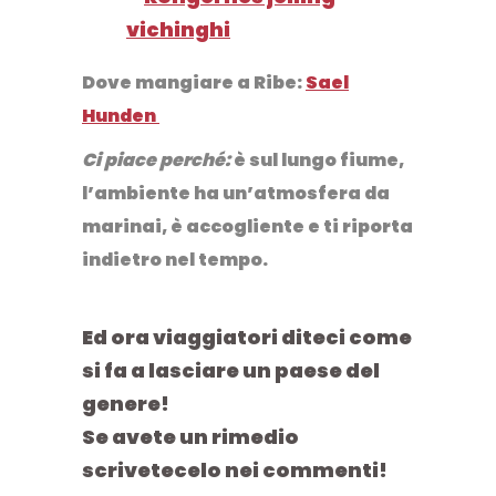
Dove mangiare a Ribe
:
Sael
Hunden
Ci piace perché:
è sul lungo fiume,
l’ambiente ha un’atmosfera da
marinai, è accogliente e ti riporta
indietro nel tempo.
Ed ora viaggiatori diteci come
si fa a lasciare un paese del
genere!
Se avete un rimedio
scrivetecelo nei commenti!