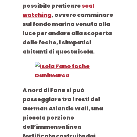
possibile praticare
seal
watching
, ovvero camminare
sul fondo marino venuto alla
luce per andare alla scoperta
delle foche, i simpatici
abitanti di questa isola.
A nord di Fanø si può
passeggiare tra i resti del
German Atlantic Wall
, una
piccola porzione
dell’immensa linea
fortificata costruita dai