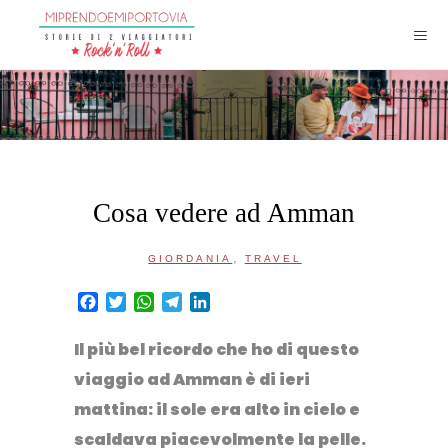
Cosa vedere ad Amman
,
GIORDANIA
TRAVEL
Facebook
Twitter
WhatsApp
Telegram
LinkedIn
Il più bel ricordo che ho di questo
viaggio ad Amman
è di ieri
mattina: il sole era alto in cielo e
scaldava piacevolmente la pelle.