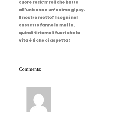
cuore rock’n’roll che batte
all’unisono e un’anima gipsy.
Il nostro motto? I sogni nel
cassetto fanno la muffa,
quindi tiriamoli fuori che la
vita è lì che ci aspetta!
Comments: