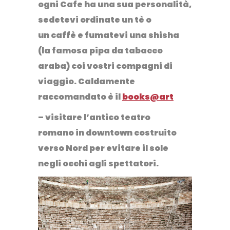
ogni Cafe ha una sua personalità,
sedetevi ordinate un tè o
un caffè e fumatevi una
shisha
(la famosa pipa da tabacco
araba) coi vostri compagni di
viaggio. Caldamente
raccomandato è il
books@art
– visitare l’
antico teatro
romano
in downtown costruito
verso Nord per evitare il sole
negli occhi agli spettatori.