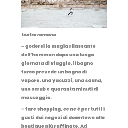
teatro romano
– godersi la magia rilassante
dell’
hamman
dopo una lunga
giornata di viaggio, il bagno
turco prevede un bagno di
vapore, una yacuzzi, una sauna,
uno scrub e quaranta minuti di
massaggio.
–
fare shopping
, ce ne è per tutti i
gusti dai negozi di downtown alle
boutique più raffinate. Ad