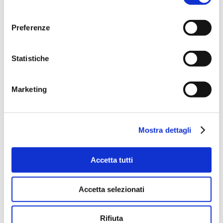
consenso
Amman
diario di viaggio
dove
Preferenze
andare
street food
Statistiche
0
4
Marketing
ELISA E LUCA
Mostra dettagli
19 Dicembre 2012
Accetta tutti
Accetta selezionati
Rifiuta