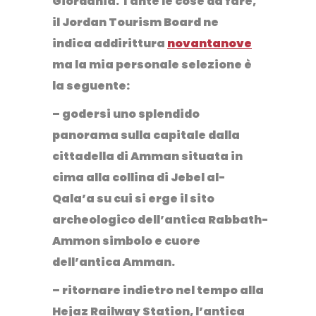
Giordania
. Tante le cose da fare,
il
Jordan Tourism Board
ne
indica addirittura
novantanove
ma la mia personale selezione è
la seguente:
– godersi uno splendido
panorama sulla capitale dalla
cittadella di Amman situata in
cima alla collina di
Jebel al-
Qala’a
su cui si erge il sito
archeologico dell’antica
Rabbath-
Ammon
simbolo e cuore
dell’antica Amman.
– ritornare indietro nel tempo alla
Hejaz Railway Station
, l’antica