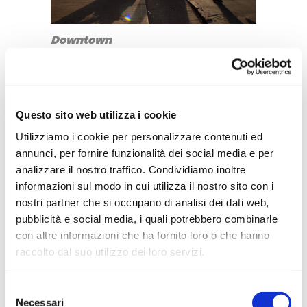
Downtown
– visitare le
gallerie d’arte e di
design
(quelle che ho amato di più
sono elencate
qui
)
Questo sito web utilizza i cookie
– visitare i dintorni di Amman, in
Utilizziamo i cookie per personalizzare contenuti ed
annunci, per fornire funzionalità dei social media e per
particolare il sito archeologico di
analizzare il nostro traffico. Condividiamo inoltre
Iraq Al-Amir (
qui potete leggere
informazioni sul modo in cui utilizza il nostro sito con i
la mia esperienza)
nostri partner che si occupano di analisi dei dati web,
pubblicità e social media, i quali potrebbero combinarle
Chiudo gli occhi e sento ancora il
con altre informazioni che ha fornito loro o che hanno
canto.
raccolto dal suo utilizzo dei loro servizi.
Selezione
Facebook
Twitter
WhatsApp
Telegram
LinkedIn
Necessari
del