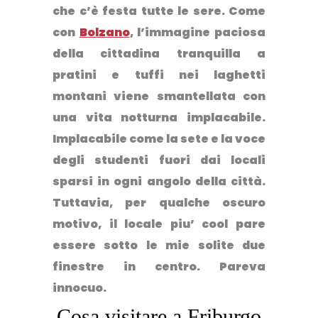
che
c’è festa tutte le sere
. Come
con
Bolzano
, l’immagine paciosa
della cittadina tranquilla a
pratini e tuffi nei laghetti
montani viene smantellata con
una vita notturna implacabile.
Implacabile come la sete e la voce
degli studenti fuori dai locali
sparsi in ogni angolo della città.
Tuttavia, per qualche oscuro
motivo,
il locale piu’ cool
pare
essere sotto le mie solite due
finestre in centro. Pareva
innocuo.
Cosa visitare a Friburgo