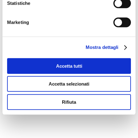
Statistiche
fatto della loro vita un viaggio
senza fine. Ci siamo entrambi
Marketing
licenziati da un lavoro che ci
piaceva ma che non ci
permetteva di vivere la vita
Mostra dettagli
che volevamo. Abbiamo un
cuore rock’n’roll che batte
Accetta tutti
all’unisono e un’anima gipsy.
Il nostro motto? I sogni nel
Accetta selezionati
cassetto fanno la muffa,
quindi tiriamoli fuori che la
Rifiuta
vita è lì che ci aspetta!