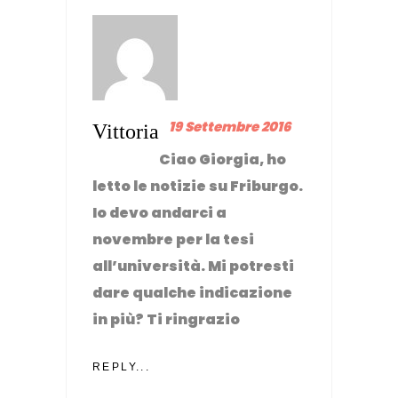
19 Settembre 2016
Vittoria
Ciao Giorgia, ho
letto le notizie su Friburgo.
Io devo andarci a
novembre per la tesi
all’università. Mi potresti
dare qualche indicazione
in più? Ti ringrazio
REPLY...