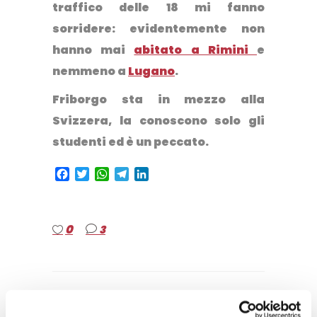
traffico delle 18 mi fanno
sorridere: evidentemente non
hanno mai
abitato a Rimini
e
nemmeno a
Lugano
.
Friborgo sta in mezzo alla
Svizzera, la conoscono solo gli
studenti ed è un peccato.
Facebook
Twitter
WhatsApp
Telegram
LinkedIn
0
3
ELISA E LUCA