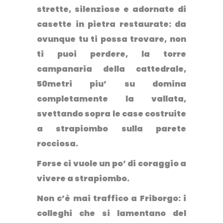
strette, silenziose e adornate di
casette in pietra restaurate: da
ovunque tu ti possa trovare, non
ti puoi perdere, la torre
campanaria della cattedrale,
50metri piu’ su domina
completamente la vallata,
svettando sopra le case costruite
a strapiombo sulla parete
rocciosa.
Forse ci vuole un po’ di coraggio a
vivere a strapiombo.
Non c’è mai traffico a Friborgo: i
colleghi che si lamentano del