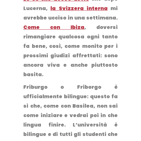
Lucerna,
la Svizzera interna
mi
avrebbe ucciso in una settimana.
Come con Ibiza
,
doversi
rimangiare qualcosa ogni tanto
fa bene
, così, come monito per i
prossimi giudizi affrettati:
sono
ancora viva e anche piuttosto
basita
.
Friburgo o Friborgo
è
ufficialmente bilingue:
questo fa
sì che, come con Basilea,
non sai
come iniziare e vedrai poi in che
lingua finire
. L’università è
bilingue e di tutti gli studenti che