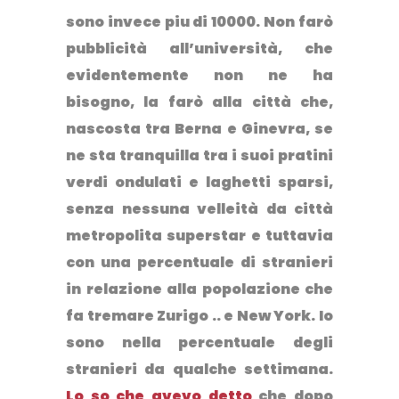
sono invece piu di 10000. Non farò
pubblicità all’università, che
evidentemente non ne ha
bisogno, la farò al
la città che,
nascosta tra Berna e Ginevra, se
ne sta tranquilla tra i suoi pratini
verdi ondulati e laghetti sparsi
,
senza nessuna velleità da città
metropolita superstar e tuttavia
con una percentuale di stranieri
in relazione alla popolazione che
fa tremare Zurigo .. e New York. Io
sono nella percentuale degli
stranieri da qualche settimana.
Lo so che avevo detto
che dopo