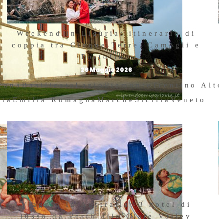
Weekend in Liguria: itinerario di
coppia tra Cinque Terre, Camogli e
Portofino
26 Maggio 2026
cana
Basilicata
Lazio
Piemonte
Trentino Al
sta
Emilia Romagna
Marche
Sicilia
Veneto
Viaggio in Australia: 3 hotel di
lusso da Perth alla Clare Valley