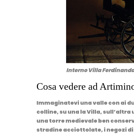
Interno Villa Ferdinand
Cosa vedere ad Artimin
Immaginatevi una valle con ai due
colline, su una la Villa, sull’altr
una torre medievale ben conserva
stradine acciottolate, i negozi d