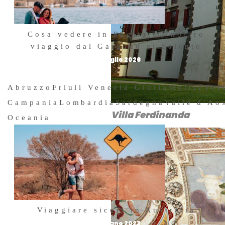
Cosa vedere in Puglia: il nostro
viaggio dal Gargano al Salento
24 Luglio 2026
Abruzzo
Friuli Venezia Giulia
Molise
Tos
Campania
Lombardia
Sardegna
Valle d'Ao
Villa Ferdinanda
Oceania
Viaggiare sicuri in Australia
6 Giugno 2023