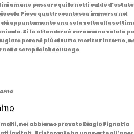
ini amano passare qui le notti calde d’estate
 piccola Pieve quattrocentesca immersa nel
i dà appuntamento una sola volta alla setti
nicale. Si fa attendere è vero ma ne vale la p
dugiate perché più di tutto merita l’interno, n
 nella semplicità del luogo.
terno
mino
o molti, noi abbiamo provato Biagio Pignatta
ti invitati. Il ristorante ha una parte all’ape