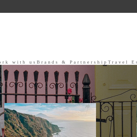
ork with us
Brands & Partnership
Travel E
a