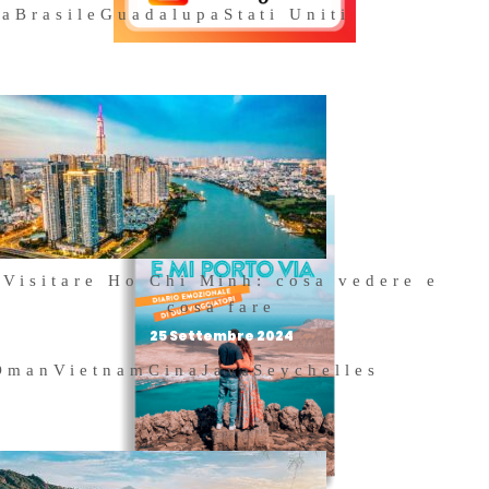
na
Brasile
Guadalupa
Stati Uniti
Acquista il
nostro libro
Visitare Ho Chi Minh: cosa vedere e
cosa fare
25 Settembre 2024
Oman
Vietnam
Cina
Java
Seychelles