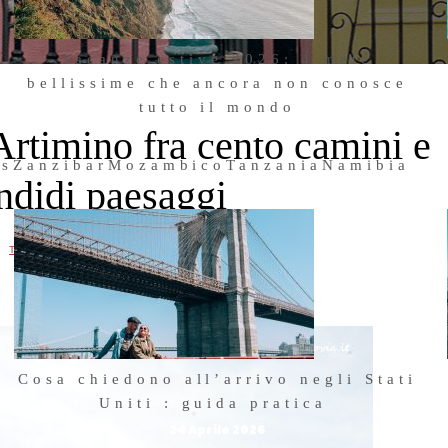
Vacanze estive 2026: 4 mete
bellissime che ancora non conosce
tutto il mondo
Artimino fra cento camini e
23 Giugno 2026
us
Zanzibar
Mozambico
Tanzania
Namibia
ndidi paesaggi
,
TOSCANA
TRAVEL
Cosa chiedono all’arrivo negli Stati
Uniti : guida pratica
24 Aprile 2026