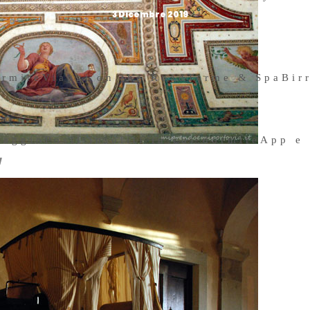
3 Dicembre 2019
ormire
Viaggi on the Road
Terme & Spa
Bir
iaggio
Posti insoliti in cui dormire
App e
a