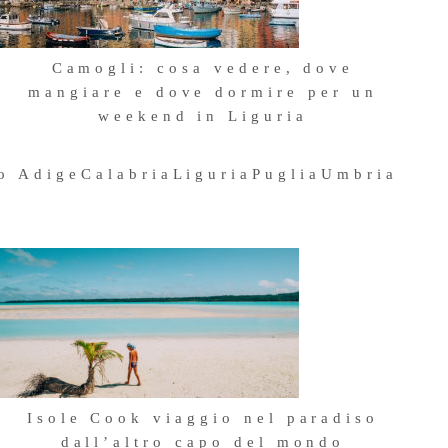
Camogli: cosa vedere, dove
mangiare e dove dormire per un
weekend in Liguria
4 Maggio 2026
to Adige
Calabria
Liguria
Puglia
Umbria
Isole Cook viaggio nel paradiso
dall’altro capo del mondo