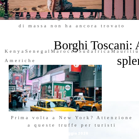
Siwa: l’oasi egiziana che il turismo
di massa non ha ancora trovato
3 Luglio 2026
Borghi Toscani: 
Kenya
Senegal
Marocco
Sudafrica
Mauriti
sple
Americhe
Facebook
Twitter
WhatsApp
Telegram
LinkedIn
Prima volta a New York? Attenzione
a queste truffe per turisti
25 Maggio 2026