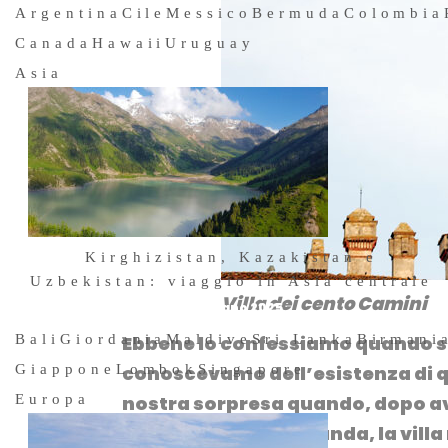
Argentina
Cile
Messico
Bermuda
Colombia
Canada
Hawaii
Uruguay
Asia
Kirghizistan, Kazakistan e
Uzbekistan: viaggio in Asia centrale
Villa dei cento Camini
30 Giugno 2025
Ebbene lo confessiamo quando s
Bali
Giordania
Maldive
Sri Lanka
Birmani
conoscevamo dell’esistenza di 
Giappone
Lombok
Singapore
nostra sorpresa quando, dopo ave
Europa
fronte a
Villa Ferdinanda
, la vil