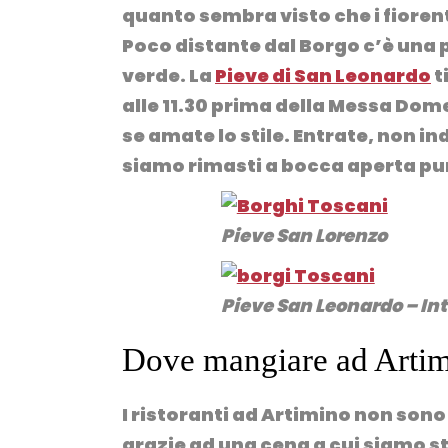
quanto sembra visto che i fiorent
Poco distante dal Borgo c’è una
verde. La
Pieve di San Leonardo
t
alle 11.30 prima della Messa Dome
se amate lo stile. Entrate, non in
siamo rimasti a bocca aperta pur
Pieve San Lorenzo
Pieve San Leonardo – In
Dove mangiare ad Arti
I ristoranti ad Artimino non son
grazie ad una cena a cui siamo sta