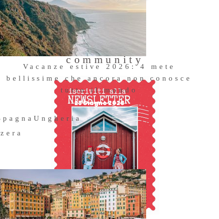
la
Entra a far
rge
parte della
community
Vacanze estive 2026: 4 mete
bellissime che ancora non conosce
tutto il mondo
23 Giugno 2026
Spagna
Ungheria
zzera