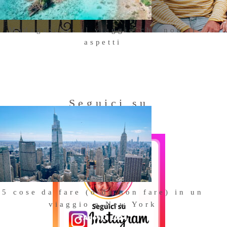
Madagascar: il viaggio che non ti
aspetti
18 Ottobre 2025
Seguici su
Instagram
5 cose da fare (o da non fare) in un
viaggio a New York
7 Agosto 2024