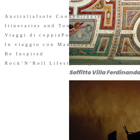
Australia
Isole Cook
Polinesia
Itineraries and Tours
Viaggi di coppia
Posti insoliti in cui d
In viaggio con Manina
#vivilitalia
Be Inspired
Rock’N’Roll Lifestyle
Organizzare un v
Soffitto Villa Ferdinand