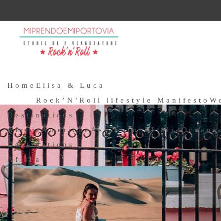
Home
Elisa & Luca
Rock’N’Roll lifestyle Manifesto
W
Destinations
Africa
Americhe
Asia
Europa
Italia
Oceani
Destinations
Africa